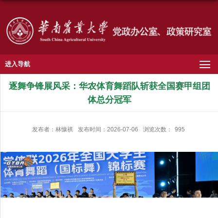
进入导航
逐舞争锋展风采：华农体育舞蹈队斩获全国赛甲组团
体总分冠军
发布者：林慷祺
发布时间：2026-07-06
浏览次数：
995