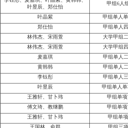
甲组6人
叶昱辰、郑仕怡
叶晶紫
甲组单人单
郑仕怡
甲组单人四
林伟杰、宋雨萱
大学甲组二
林伟杰、宋雨萱
大学甲组四
麦嘉琪
甲组单人二
黄韩韩
甲组单人二
李钰彤
甲组单人三
叶昱辰
甲组单人单
王雅轩、甘卜玮
甲组单项
傅文琦、教继鹏
甲组单项
王雅轩、甘卜玮
甲组单项
王国林、俞群
甲组三项