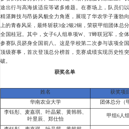
途出行与高海拔适应等诸多难题。在赛场上，队员们
精湛舞技与昂扬风貌全力角逐，展现了华农学子蓬勃
上的青春风采，最终斩获3金2银2铜，荣获甲组团体总
全国桂冠。其中，女子6人组单项W、T蝉联冠军，全
参赛队员跻身全国前八。这是学校第二次参与该项全
顶级赛事，首次登顶总分榜首，竞赛成绩实现历史性
破。
获奖名单
姓名
获奖项
华南农业大学
团体总分（
李钰彤、麦嘉琪、叶晶紫、黄韩韩、
甲组6人
叶昱辰、郑仕怡
李钰彤、麦嘉琪、叶晶紫、黄韩韩、