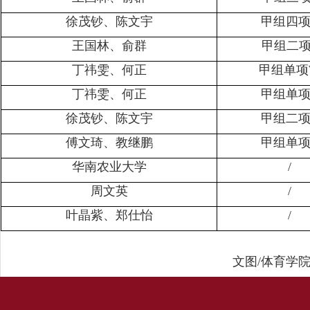
徐茂钞、陈文宇
甲组四项
王国林、俞群
甲组二项
丁祎雯、何正
甲组单项
丁祎雯、何正
甲组单项
徐茂钞、陈文宇
甲组二项
傅文琦、教继鹏
甲组单项
华南农业大学
/
周文英
/
叶晶紫、郑仕怡
/
文图/体育学