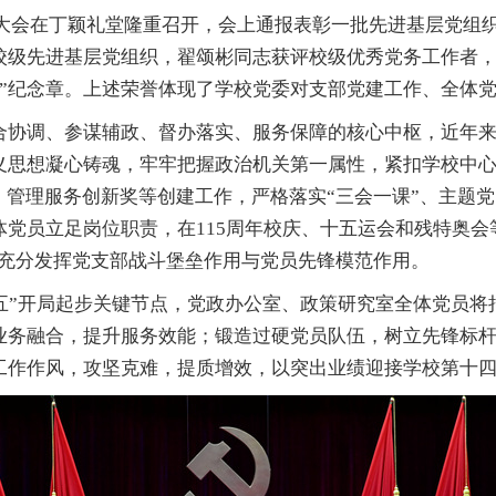
表彰大会在丁颖礼堂隆重召开，会上通报表彰一批先进基层党
校级先进基层党组织，翟颂彬同志获评校级优秀党务工作者
年”纪念章。上述荣誉体现了学校党委对支部党建工作、全体
合协调、参谋辅政、督办落实、服务保障的核心中枢，近年
义思想凝心铸魂，牢牢把握政治机关第一属性，紧扣学校中
、管理服务创新奖等创建工作，严格落实“三会一课”、主题
党员立足岗位职责，在115周年校庆、十五运会和残特奥会
，充分发挥党支部战斗堡垒作用与党员先锋模范作用。
五五”开局起步关键节点，党政办公室、政策研究室全体党员
业务融合，提升服务效能；锻造过硬党员队伍，树立先锋标
工作作风，攻坚克难，提质增效，以突出业绩迎接学校第十