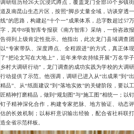
调研组历经26天沉浸式蹲点，覆盖龙门全部10个乡镇
道及南昆山生态片区，按照“脚步丈量全域，访谈穿透
线”的思路，构建起“十个一”成果体系，总字数超过57
字，其中8项智库专报获《南方智库》采纳，一份咨政
告得到上级肯定性批示。他指出，此次龙门县域调查
以“专家带队、深度蹲点、全程跟进”的方式，真正体
了“把论文写在大地上”，近年来华农持续开展“万名学
乡村大调研行动”，龙门调查的成功实践为学校的大调
行动提供了示范。他强调，调研已进入从“出成果”到“
精品”、从“纸面建议”到“落地实效”的关键阶段，要以
匠精神打磨精品，做到“规划图”与“施工图”相统一；以
钉子精神深化合作，构建专家把脉、地方验证、动态
估的长效机制；以标杆意识输出经验，配合省社科联
造全省示范样板。