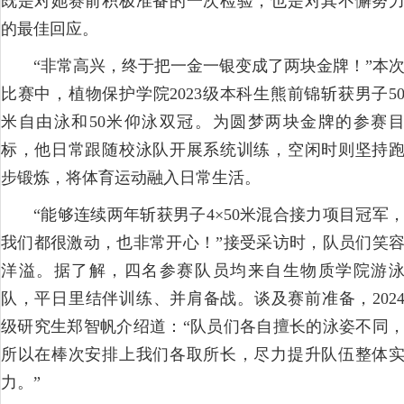
既是对她赛前积极准备的一次检验，也是对其不懈努
的最佳回应。
“非常高兴，终于把一金一银变成了两块金牌！”本
比赛中，植物保护学院2023级本科生熊前锦斩获男子5
米自由泳和50米仰泳双冠。为圆梦两块金牌的参赛
标，他日常跟随校泳队开展系统训练，空闲时则坚持
步锻炼，将体育运动融入日常生活。
“能够连续两年斩获男子4×50米混合接力项目冠军
我们都很激动，也非常开心！”接受采访时，队员们笑
洋溢。据了解，四名参赛队员均来自生物质学院游
队，平日里结伴训练、并肩备战。谈及赛前准备，202
级研究生郑智帆介绍道：“队员们各自擅长的泳姿不同
所以在棒次安排上我们各取所长，尽力提升队伍整体
力。”