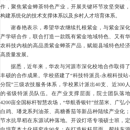
作，聚焦紫金蝉茶特色产业，开展关键环节攻坚突破
构建系统化的技术支撑体系以及乡村人才培育体系。
谢春艳表示，希望华农继续扎根紫金，与紫金深
产学研合作，联合打造一款既有紫金地域特色、又有
农科技内核的高品质紫金蝉茶产品，赋能县域特色经
高质量发展。
据悉，近年来，华农与河源市深化校地合作取得
丰硕的合作成果。学校搭建了“科技特派员-永根科技站
分院”三级农技服务体系，学校累计派出40支、近300
的省级特派员队伍。在产业支撑层面，院士团队落
4200亩全国标杆智慧农场，“华航香银针”丝苗米、广弘
白鸡、璠龙系列油茶、高糖番茄等新品种陆续产业化
节水抗旱稻在东源试种落地。开设灯塔专项硕士班，
向培育本土化研究生90名；在打造标杆层面，帮扶东