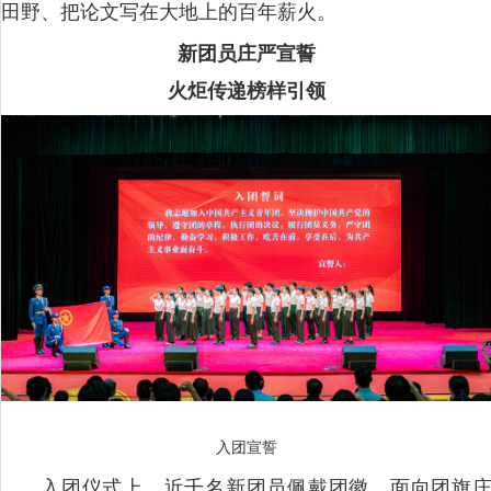
田野、把论文写在大地上的百年薪火。
新团员庄严宣誓
火炬传递榜样引领
入团宣誓
入团仪式上，近千名新团员佩戴团徽，面向团旗