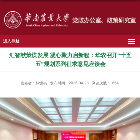
进入导航
汇智献策谋发展 凝心聚力启新程：华农召开“十五
五”规划系列征求意见座谈会
发布者：林慷祺
发布时间：2026-04-28
浏览次数：
664