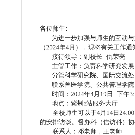
各位师生：
为进一步加强与师生的互动与
（
2024
年
4
月），现将有关工作通
接待领导：副校长 仇荣亮
主管工作：负责科学研究发展
分管科学研究院、国际交流处
联系兽医学院、公共管理学院
时间：
2
02
4
年
4
月
19
日 下午
3
:
地点：紫荆
e
站服务大厅
全校师生可以于
4
月
14
日
2
4
:
00
的安排访谈。督办科（信访科）协
联系人：邓老师，王老师