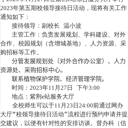
2023
年第五期校领导接待日活动，现将有关工作
通知如下：
接待领导：副校长 温小波
主管工作：负责发展规划、学科建设、对外
合作、校园规划（含增城基地）、人力资源、采
购招标等工作。
分管发展规划处（对外合作办公室）、人力
资源处、采购招标中心。
联系植物保护学院、经济管理学院。
时间：
2
023
年
11
月
27
日 下午
3
:
00
地点：紫荆
e
站服务大厅
全校师生可以于
11
月
23
日
2
4
:
00
前通过网办
大厅“校领导接待日活动”流程进行预约申请并提
交建议，以便有针对性的安排访谈。督办科（信