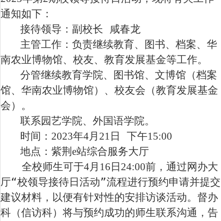
通知如下：
接待领导：副校长 咸春龙
主管工作：负责继续教育、图书、档案、华
南农业博物馆、校友、教育发展基金等工作。
分管继续教育学院、图书馆、文博馆（档案
馆、华南农业博物馆）、校友会（教育发展基金
会）。
联系园艺学院、外国语学院。
时间：
2
023
年
4
月
2
1
日 下午
1
5
:
00
地点：紫荆
e
站综合服务大厅
全校师生可于
4
月
16
日
2
4
:
00
前，通过网办大
厅“校领导接待日活动”流程进行预约申请并提交
建议材料，以便有针对性的安排访谈活动。督办
科（信访科）将与预约成功的师生联系沟通，告