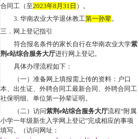
合同工（至
2023
年
8
月
31
日
）。
3.
华南农业大学退休教工
第一孙辈
。
三．网上登记指引
符合报名条件的家长自行在华南农业大学
紫
荆
e
站综合服务大厅
进行网上登记。
具体办理流程如下：
（一）准备网上填报需上传的资料：户口
本、出生证、外聘合同工最新合同、外聘合同工
社保明细、单位第一孙辈证明。
（二）访问
紫荆
e
站综合服务大厅
流程“附属
小学一年级新生入学网上登记”完成相应的事项
填写。（访问网址：