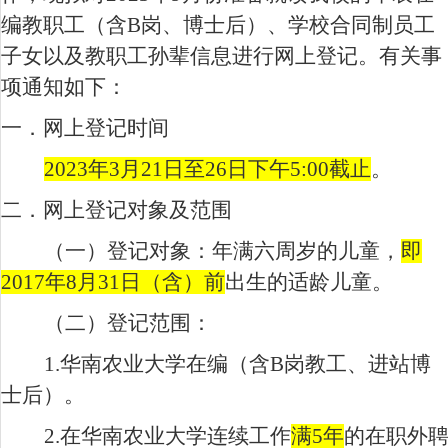
编教职工（含
B
岗、博士后）、学校合同制员工
子女以及教职工孙辈信息进行网上登记。有关事
项通知如下：
一．网上登记时间
2023
年
3
月
21
日至
26
日下午
5:00
截止
。
二．网上登记对象及范围
（一）登记对象：
年满六周岁的儿童，
即
2017
年
8
月
31
日（含）前
出生的适龄儿童。
（二）登记范围：
1.
华南农业大学在编（含
B
岗教工、进站博
士后）。
2.
在华南农业大学连续工作
满
5
年
的在职外