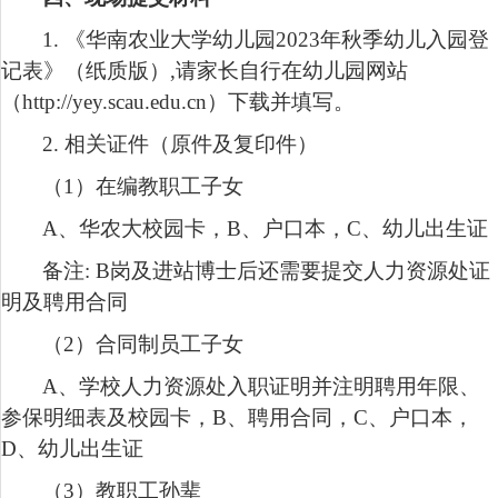
1.
《华南农业大学幼儿园
2023
年秋季幼儿入园登
记表》（纸质版）
,
请家长自行在幼儿园网站
（
http://yey.scau.edu.cn
）下载并填写。
2.
相关证件（原件及复印件）
（
1
）在编教职工子女
A
、华农大校园卡，
B
、户口本，
C
、幼儿出生证
备注
: B
岗及进站博士后还需要提交人力资源处证
明及聘用合同
（
2
）合同制员工子女
A
、学校人力资源处入职证明并注明聘用年限、
参保明细表及校园卡，
B
、聘用合同，
C
、户口本，
D
、幼儿出生证
（
3
）教职工孙辈