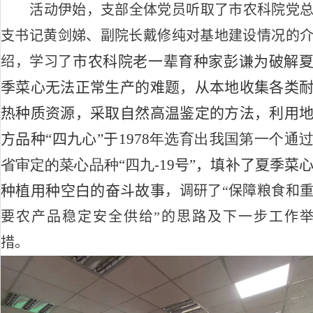
活动伊始，支部全体党员听取了市农科院党
支书记黄剑娣、副院长戴修纯对基地建设情况的
市农科院老一辈育种家彭谦为破解
绍，学习了
季菜心无法正常生产的难题，从本地收集各类
热种质资源，采取自然高温鉴定的方法，利用
方品种“四九心”于
1978
年选育出我国第一个通
省审定的菜心品种“四九
-19
号”，
填补了夏季菜
种植用种空白的奋斗故事
，调研了“保障粮食和
要农产品稳定安全供给”的思路及下一步工作
措。