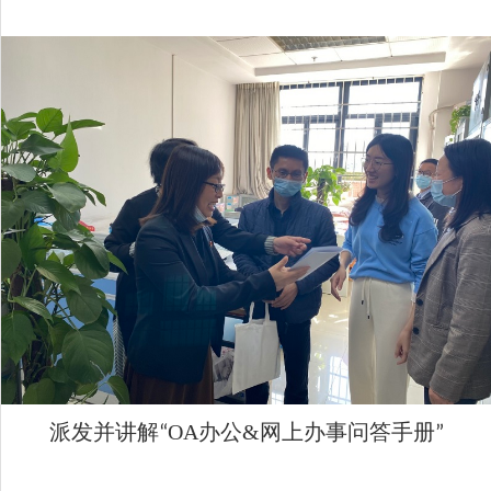
派发并讲解
OA
办公
&
网上办事问答手册
“
”